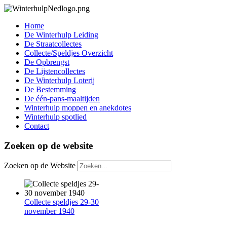
Home
De Winterhulp Leiding
De Straatcollectes
Collecte/Speldjes Overzicht
De Opbrengst
De Lijstencollectes
De Winterhulp Loterij
De Bestemming
De één-pans-maaltijden
Winterhulp moppen en anekdotes
Winterhulp spotlied
Contact
Zoeken op de website
Zoeken op de Website
Collecte speldjes 29-30
november 1940