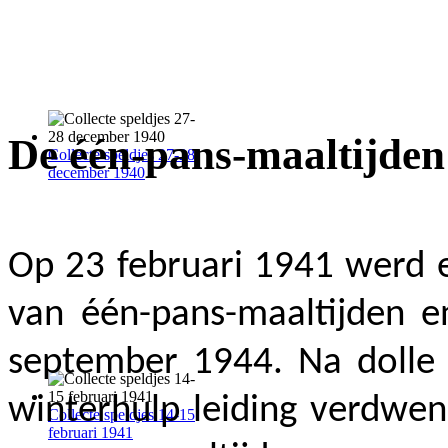
De één-pans-maaltijden
Collecte speldjes 27-28
december 1940
Op 23 februari 1941 werd 
van één-pans-maaltijden 
september 1944. Na dolle 
winterhulp leiding verdwe
Collecte speldjes 14-15
februari 1941