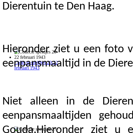
Dierentuin te Den Haag.
Hieronder ziet u een foto v
eenpansmaaltijd in de Dier
Collecte speldjes 20-22
februari 1943
Niet alleen in de Dier
eenpansmaaltijden gehou
Gouda.Hieronder ziet u 