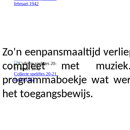
februari 1942
Zo'n eenpansmaaltijd verli
compleet met muziek
Collecte speldjes 20-21
programmaboekje wat wer
maart 1942
het toegangsbewijs.