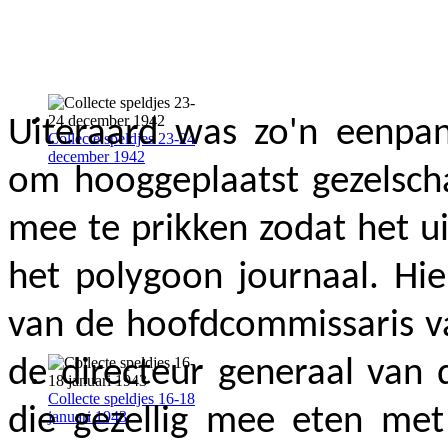
Uiteraard was zo'n eenpan
Collecte speldjes 23-24
december 1942
om hooggeplaatst gezelsch
mee te prikken zodat het u
het polygoon journaal. Hie
van de hoofdcommissaris va
de directeur generaal van 
Collecte speldjes 16-18
die gezellig mee eten met
januari 1943