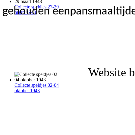
Collecte speldjes 27-29
gehouden eenpansmaaltijde
maart 1943
Website b
Collecte speldjes 02-04
oktober 1943