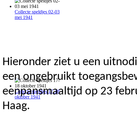
Collecte speldjes 02-03
mei 1941
Hieronder ziet u een uitnod
een ongebruikt toegangsbew
eenpansmaaltijd op 23 febru
Collecte speldjes 17-18
oktober 1941
Haag.