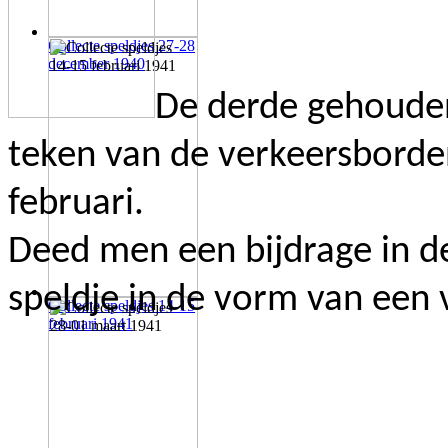
Collecte speldjes 27-28
december 1940
De derde gehouden 
teken van de verkeersbord
februari.
Deed men een bijdrage in d
speldje in de vorm van een 
Collecte speldjes 14-15
februari 1941