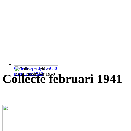
Collecte speldjes 29-30
november 1940
Collecte februari 1941