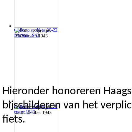
Collecte speldjes 20-22
februari 1943
Hieronder honoreren Haagse
bijschilderen van het verpl
Collecte speldjes 27-29
maart 1943
fiets.