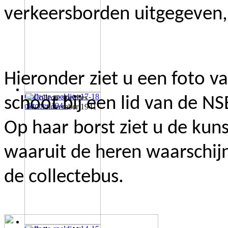
verkeersborden uitgegeven, 
Hieronder ziet u een foto v
Collecte speldjes 17-18
schoot bij een lid van de N
oktober 1941
Op haar borst ziet u de kun
waaruit de heren waarschijn
de collectebus.