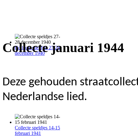
Collecte januari 1944
Collecte speldjes 27-28
december 1940
Deze gehouden straatcollect
Nederlandse lied.
Collecte speldjes 14-15
februari 1941