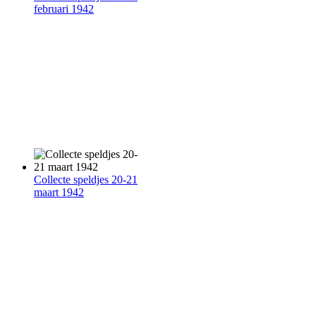
februari 1942
Collecte speldjes 20-21
maart 1942