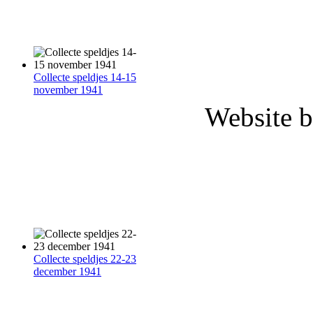
Collecte speldjes 14-15
november 1941
Website b
Collecte speldjes 22-23
december 1941