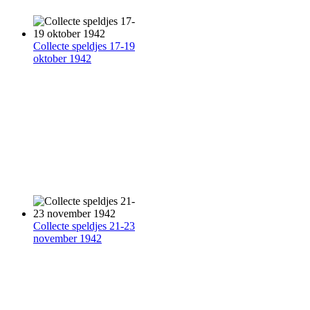
Collecte speldjes 17-19
oktober 1942
Collecte speldjes 21-23
november 1942