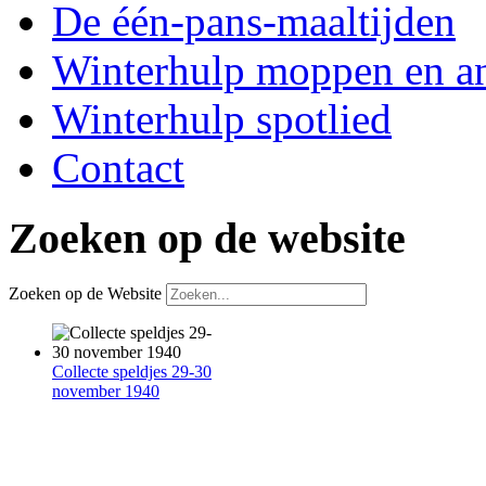
De één-pans-maaltijden
Winterhulp moppen en a
Winterhulp spotlied
Contact
Zoeken op de website
Zoeken op de Website
Collecte speldjes 29-30
november 1940