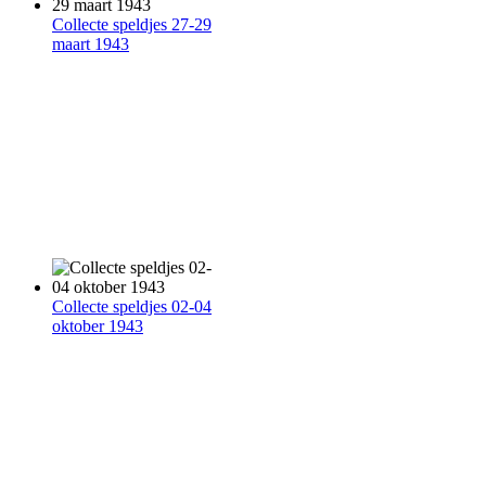
Collecte speldjes 27-29
maart 1943
Collecte speldjes 02-04
oktober 1943