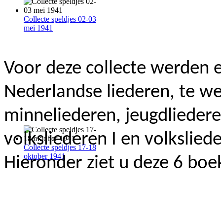
Collecte speldjes 02-03
mei 1941
Voor deze collecte werden 
Nederlandse liederen, te we
minneliederen, jeugdliederen
volksliederen I en volksliede
Collecte speldjes 17-18
oktober 1941
Hieronder ziet u deze 6 boe