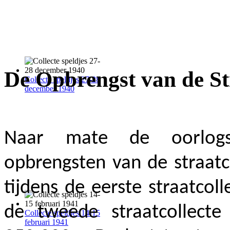
De Opbrengst van de Str
Collecte speldjes 27-28
december 1940
Naar mate de oorlogsj
opbrengsten van de straatc
tijdens de eerste straatcol
de tweede straatcollect
Collecte speldjes 14-15
februari 1941